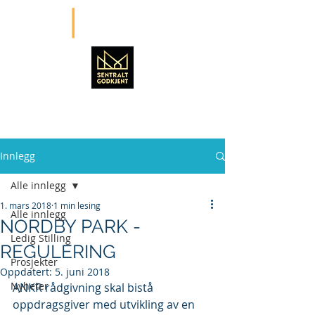
Innlegg
Alle innlegg
1. mars 2018
1 min lesing
Alle innlegg
NORDBY PARK -
Ledig Stilling
REGULERING
Prosjekter
Oppdatert:
5. juni 2018
Nyheter
ANKR rådgivning skal bistå 
oppdragsgiver med utvikling av en 